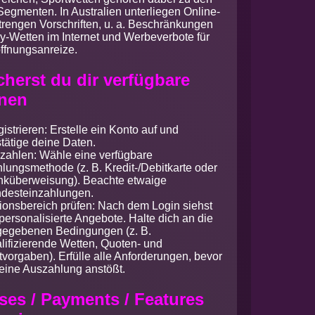
Segmenten. In Australien unterliegen Online-
trengen Vorschriften, u. a. Beschränkungen
ay-Wetten im Internet und Werbeverbote für
ffnungsanreize.
cherst du dir verfügbare
nen
istrieren: Erstelle ein Konto auf und
tätige deine Daten.
zahlen: Wähle eine verfügbare
lungsmethode (z. B. Kredit-/Debitkarte oder
küberweisung). Beachte etwaige
desteinzahlungen.
ionsbereich prüfen: Nach dem Login siehst
personalisierte Angebote. Halte dich an die
egebenen Bedingungen (z. B.
lifizierende Wetten, Quoten- und
tvorgaben). Erfülle alle Anforderungen, bevor
eine Auszahlung anstößt.
es / Payments / Features