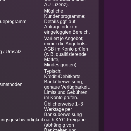
AU-Lizenz).
Mögliche
Kundenprogramme;
reueprogramm
Details ggf. auf
Anfrage oder im
eingeloggten Bereich.
Variiert je Angebot;
immer die Angebots-
AGB im Konto prüfen
g / Umsatz
(z. B. qualifizierende
Märkte,
Mindestquoten).
Typisch:
Kredit-/Debitkarte,
Banküberweisung;
smethoden
genaue Verfügbarkeit,
Limits und Gebühren
im Konto prüfen.
Üblicherweise 1–3
Werktage per
Banküberweisung
ungsgeschwindigkeit
nach KYC-Freigabe
(abhängig von
Bankzeiten und