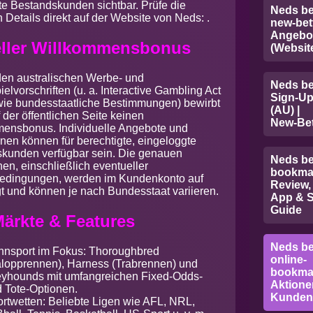
rte Bestandskunden sichtbar. Prüfe die
Neds be
en Details direkt auf der Website von Neds: .
new-bet
Angebo
eller Willkommensbonus
(Websit
n australischen Werbe- und
Neds be
elvorschriften (u. a. Interactive Gambling Act
Sign‑U
ie bundesstaatliche Bestimmungen) bewirbt
(AU) |
der öffentlichen Seite keinen
New‑Bet
ensbonus. Individuelle Angebote und
nen können für berechtigte, eingeloggte
kunden verfügbar sein. Die genauen
Neds be
en, einschließlich eventueller
bookma
edingungen, werden im Kundenkonto auf
Review,
t und können je nach Bundesstaat variieren.
App & S
Guide
ärkte & Features
Neds be
nsport im Fokus: Thoroughbred
online-
lopprennen), Harness (Trabrennen) und
bookma
yhounds mit umfangreichen Fixed-Odds-
Aktione
 Tote-Optionen.
Kunden
rtwetten: Beliebte Ligen wie AFL, NRL,