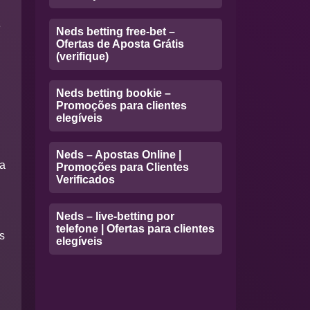
e
Neds betting free-bet –
Ofertas de Aposta Grátis
(verifique)
Neds betting bookie –
Promoções para clientes
elegíveis
Neds – Apostas Online |
 a
Promoções para Clientes
Verificados
Neds – live-betting por
telefone | Ofertas para clientes
s
elegíveis