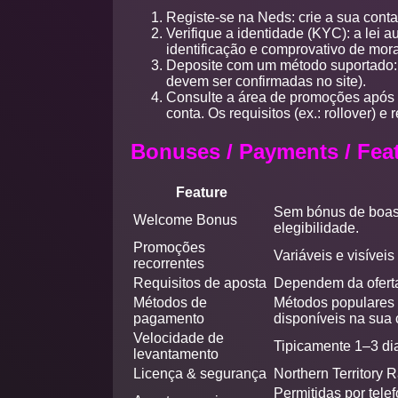
Registe-se na Neds: crie a sua cont
Verifique a identidade (KYC): a lei 
identificação e comprovativo de mor
Deposite com um método suportado: 
devem ser confirmadas no site).
Consulte a área de promoções após lo
conta. Os requisitos (ex.: rollover) e
Bonuses / Payments / Fea
Feature
Sem bónus de boas-
Welcome Bonus
elegibilidade.
Promoções
Variáveis e visíveis
recorrentes
Requisitos de aposta
Dependem da oferta
Métodos de
Métodos populares n
pagamento
disponíveis na sua 
Velocidade de
Tipicamente 1–3 dia
levantamento
Licença & segurança
Northern Territory 
Permitidas por telef