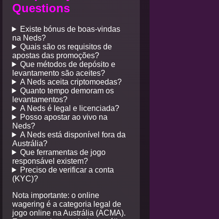
Questions
Existe bónus de boas‑vindas
na Neds?
Quais são os requisitos de
apostas das promoções?
Que métodos de depósito e
levantamento são aceites?
A Neds aceita criptomoedas?
Quanto tempo demoram os
levantamentos?
A Neds é legal e licenciada?
Posso apostar ao vivo na
Neds?
A Neds está disponível fora da
Austrália?
Que ferramentas de jogo
responsável existem?
Preciso de verificar a conta
(KYC)?
Nota importante: o online
wagering é a categoria legal de
jogo online na Austrália (ACMA).