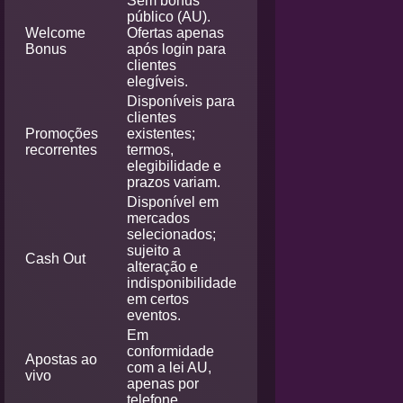
Sem bónus
público (AU).
Welcome
Ofertas apenas
Bonus
após login para
clientes
elegíveis.
Disponíveis para
clientes
Promoções
existentes;
recorrentes
termos,
elegibilidade e
prazos variam.
Disponível em
mercados
selecionados;
sujeito a
Cash Out
alteração e
indisponibilidade
em certos
eventos.
Em
conformidade
Apostas ao
com a lei AU,
vivo
apenas por
telefone.